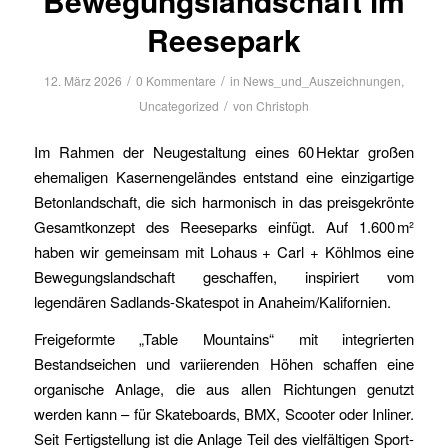
Bewegungslandschaft im
Reesepark
/
/
12. März 2026
0 Kommentare
in
News_und_Auszeichnungen
,
/
Uncategorized
von
Christoph
Im Rahmen der Neugestaltung eines 60 Hektar großen
ehemaligen Kasernengeländes entstand eine einzigartige
Betonlandschaft, die sich harmonisch in das preisgekrönte
Gesamtkonzept des Reeseparks einfügt. Auf 1.600 m²
haben wir gemeinsam mit Lohaus + Carl + Köhlmos eine
Bewegungslandschaft geschaffen, inspiriert vom
legendären Sadlands-Skatespot in Anaheim/Kalifornien.
Freigeformte „Table Mountains“ mit integrierten
Bestandseichen und variierenden Höhen schaffen eine
organische Anlage, die aus allen Richtungen genutzt
werden kann – für Skateboards, BMX, Scooter oder Inliner.
Seit Fertigstellung ist die Anlage Teil des vielfältigen Sport-