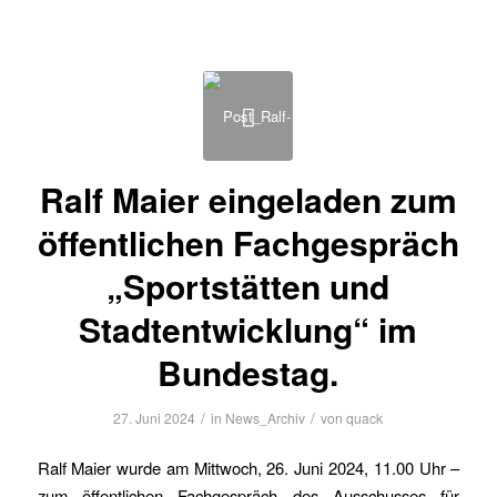
Ralf Maier eingeladen zum
öffentlichen Fachgespräch
„Sportstätten und
Stadtentwicklung“ im
Bundestag.
/
/
27. Juni 2024
in
News_Archiv
von
quack
Ralf Maier wurde am Mittwoch, 26. Juni 2024, 11.00 Uhr –
zum öffentlichen Fachgespräch des Ausschusses für