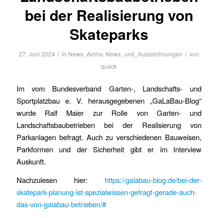
bei der Realisierung von
Skateparks
/
/
27. Juni 2024
in
News_Archiv
,
News_und_Auszeichnungen
von
quack
Im vom Bundesverband Garten-, Landschafts- und
Sportplatzbau e. V. herausgegebenen „GaLaBau-Blog“
wurde Ralf Maier zur Rolle von Garten- und
Landschaftsbaubetrieben bei der Realisierung von
Parkanlagen befragt. Auch zu verschiedenen Bauweisen,
Parkformen und der Sicherheit gibt er im Interview
Auskunft.
Nachzulesen hier:
https://galabau-blog.de/bei-der-
skatepark-planung-ist-spezialwissen-gefragt-gerade-auch-
das-von-galabau-betrieben/#