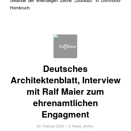
Gelände der ehemaligen Zeche „Glückauf“ in Dortmund-
Hombruch.
Deutsches
Architektenblatt, Interview
mit Ralf Maier zum
ehrenamtlichen
Engagment
/
20. Februar 2024
in
News_Archiv
,