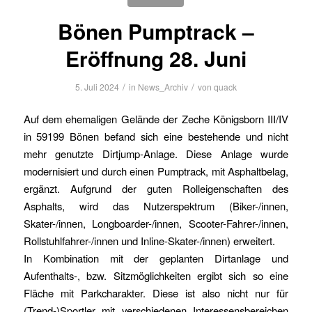
Bönen Pumptrack –
Eröffnung 28. Juni
/
/
5. Juli 2024
in
News_Archiv
von
quack
Auf dem ehemaligen Gelände der Zeche Königsborn III/IV
in 59199 Bönen befand sich eine bestehende und nicht
mehr genutzte Dirtjump-Anlage. Diese Anlage wurde
modernisiert und durch einen Pumptrack, mit Asphaltbelag,
ergänzt. Aufgrund der guten Rolleigenschaften des
Asphalts, wird das Nutzerspektrum (Biker-/innen,
Skater-/innen, Longboarder-/innen, Scooter-Fahrer-/innen,
Rollstuhlfahrer-/innen und Inline-Skater-/innen) erweitert.
In Kombination mit der geplanten Dirtanlage und
Aufenthalts-, bzw. Sitzmöglichkeiten ergibt sich so eine
Fläche mit Parkcharakter. Diese ist also nicht nur für
(Trend-)Sportler mit verschiedenen Interessensbereichen