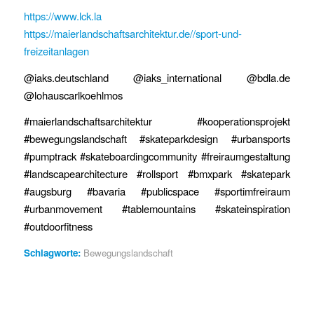
https://www.lck.la
https://maierlandschaftsarchitektur.de//sport-und-
freizeitanlagen
@iaks.deutschland @iaks_international @bdla.de
@lohauscarlkoehlmos
#maierlandschaftsarchitektur #kooperationsprojekt
#bewegungslandschaft #skateparkdesign #urbansports
#pumptrack #skateboardingcommunity #freiraumgestaltung
#landscapearchitecture #rollsport #bmxpark #skatepark
#augsburg #bavaria #publicspace #sportimfreiraum
#urbanmovement #tablemountains #skateinspiration
#outdoorfitness
Schlagworte:
Bewegungslandschaft