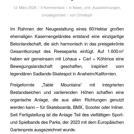
/
/
12. März 2026
0 Kommentare
in
News_und_Auszeichnungen
,
/
Uncategorized
von
Christoph
Im Rahmen der Neugestaltung eines 60 Hektar großen
ehemaligen Kasernengeländes entstand eine einzigartige
Betonlandschaft, die sich harmonisch in das preisgekrönte
Gesamtkonzept des Reeseparks einfügt. Auf 1.600 m²
haben wir gemeinsam mit Lohaus + Carl + Köhlmos eine
Bewegungslandschaft geschaffen, inspiriert vom
legendären Sadlands-Skatespot in Anaheim/Kalifornien.
Freigeformte „Table Mountains“ mit integrierten
Bestandseichen und variierenden Höhen schaffen eine
organische Anlage, die aus allen Richtungen genutzt
werden kann – für Skateboards, BMX, Scooter oder Inliner.
Seit Fertigstellung ist die Anlage Teil des vielfältigen Sport-
und Spielbands des Parks, der 2023 mit dem Europäischen
Gartenpreis ausgezeichnet wurde.