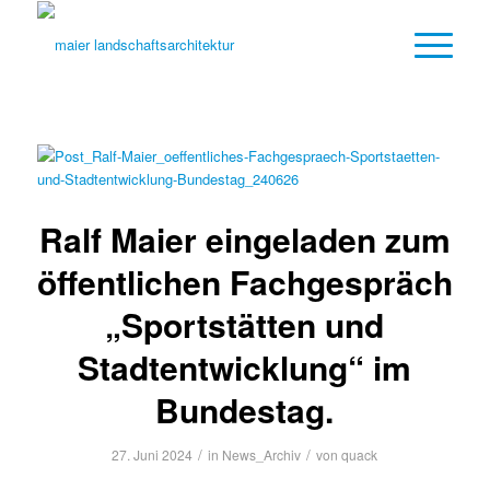
Ralf Maier eingeladen zum
öffentlichen Fachgespräch
„Sportstätten und
Stadtentwicklung“ im
Bundestag.
/
/
27. Juni 2024
in
News_Archiv
von
quack