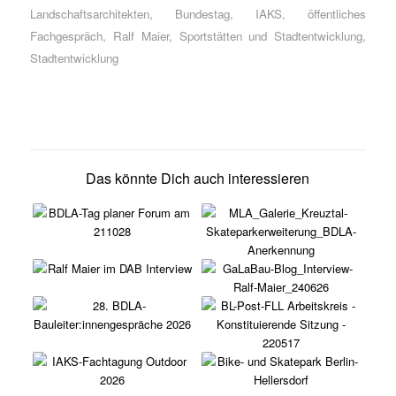
Landschaftsarchitekten
,
Bundestag
,
IAKS
,
öffentliches
Fachgespräch
,
Ralf Maier
,
Sportstätten und Stadtentwicklung
,
Stadtentwicklung
Das könnte Dich auch interessieren