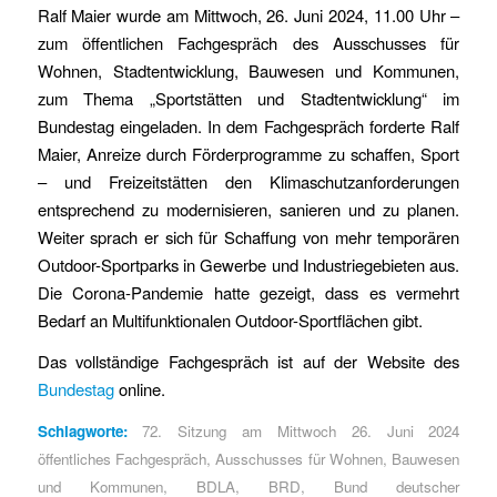
Ralf Maier wurde am Mittwoch, 26. Juni 2024, 11.00 Uhr –
zum öffentlichen Fachgespräch des Ausschusses für
Wohnen, Stadtentwicklung, Bauwesen und Kommunen,
zum Thema „Sportstätten und Stadtentwicklung“ im
Bundestag eingeladen. In dem Fachgespräch forderte Ralf
Maier, Anreize durch Förderprogramme zu schaffen, Sport
– und Freizeitstätten den Klimaschutzanforderungen
entsprechend zu modernisieren, sanieren und zu planen.
Weiter sprach er sich für Schaffung von mehr temporären
Outdoor-Sportparks in Gewerbe und Industriegebieten aus.
Die Corona-Pandemie hatte gezeigt, dass es vermehrt
Bedarf an Multifunktionalen Outdoor-Sportflächen gibt.
Das vollständige Fachgespräch ist auf der Website des
Bundestag
online.
Schlagworte:
72. Sitzung am Mittwoch 26. Juni 2024
öffentliches Fachgespräch
,
Ausschusses für Wohnen
,
Bauwesen
und Kommunen
,
BDLA
,
BRD
,
Bund deutscher