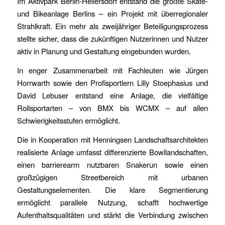
Im Aktivpark Berlin-Hellersdorf entstand die größte Skate-
und Bikeanlage Berlins – ein Projekt mit überregionaler
Strahlkraft. Ein mehr als zweijähriger Beteiligungsprozess
stellte sicher, dass die zukünftigen Nutzerinnen und Nutzer
aktiv in Planung und Gestaltung eingebunden wurden.
In enger Zusammenarbeit mit Fachleuten wie Jürgen
Horrwarth sowie den Profisportlern Lilly Stoephasius und
David Lebuser entstand eine Anlage, die vielfältige
Rollsportarten – von BMX bis WCMX – auf allen
Schwierigkeitsstufen ermöglicht.
Die in Kooperation mit Henningsen Landschaftsarchitekten
realisierte Anlage umfasst differenzierte Bowllandschaften,
einen barrierearm nutzbaren Snakerun sowie einen
großzügigen Streetbereich mit urbanen
Gestaltungselementen. Die klare Segmentierung
ermöglicht parallele Nutzung, schafft hochwertige
Aufenthaltsqualitäten und stärkt die Verbindung zwischen