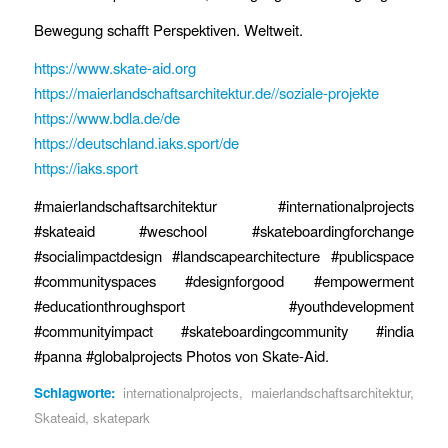
Bewegung schafft Perspektiven. Weltweit.
https://www.skate-aid.org
https://maierlandschaftsarchitektur.de//soziale-projekte
https://www.bdla.de/de
https://deutschland.iaks.sport/de
https://iaks.sport
#maierlandschaftsarchitektur #internationalprojects
#skateaid #weschool #skateboardingforchange
#socialimpactdesign #landscapearchitecture #publicspace
#communityspaces #designforgood #empowerment
#educationthroughsport #youthdevelopment
#communityimpact #skateboardingcommunity #india
#panna #globalprojects Photos von Skate-Aid.
Schlagworte:
internationalprojects
,
maierlandschaftsarchitektur
,
Skateaid
,
skatepark