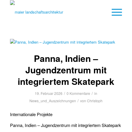
Panna, Indien –
Jugendzentrum mit
integriertem Skatepark
/
/
19. Februar 2026
0 Kommentare
in
/
News_und_Auszeichnungen
von
Christoph
Internationale Projekte
Panna, Indien – Jugendzentrum mit integriertem Skatepark