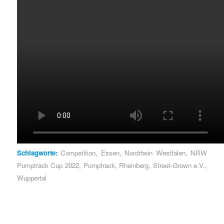
Schlagworte:
Competition
,
Essen
,
Nordrhein Westfalen
,
NRW
Pumptrack Cup 2022
,
Pumptrack
,
Rheinberg
,
Street-Grown e.V.
,
Wuppertal