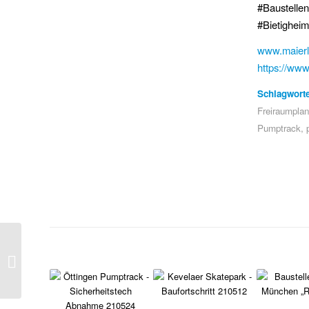
#Baustell
#Bietighei
www.maierla
https://www
Schlagworte
Freiraumpla
Pumptrack
,
Update aus Bahrain:
Bau des neuen
Skateparks