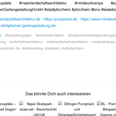
enupdate #maierlandschaftsarchitektur #mindworkramps #pu
merGartengestaltungGmbH #stadtpforzheim #pforzheim #bmx #skatebo
ndschaftsarchitektur.de
https://pumptrack.de
https://www.mindwo
.bietigheimer-gartengestaltung.de/
:
Baustellenupdate
,
Betonlandschaften
,
BietigheimerGartengestaltung
nung
,
landschaftsarchitektur
,
maierlandschaftsarchitektur
,
mindworkramps
pumptrack.de
,
skateboarding
,
skatepark
,
stadtpforzheim
Das könnte Dich auch interessieren