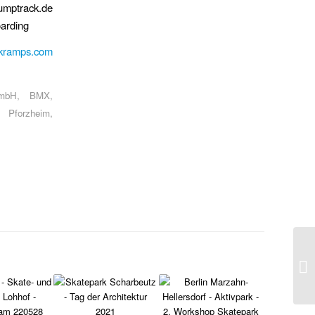
mptrack.de
arding
rkramps.com
GmbH
,
BMX
,
,
Pforzheim
,