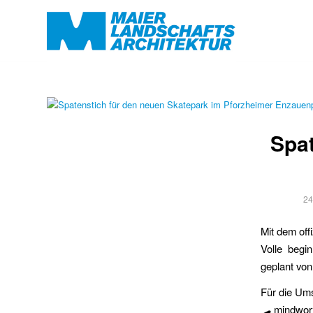
Spat
24
Mit dem off
Volle begi
geplant von
Für die Ums
🛹 mindwor