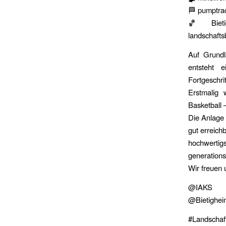
🏁 pumptra
🏀 Bieti
landschafts
Auf Grundl
entsteht 
Fortgeschri
Erstmalig 
Basketball –
Die Anlage 
gut erreich
hochwertig
generations
Wir freuen 
@IAKS De
@Bietighe
#Landschaf