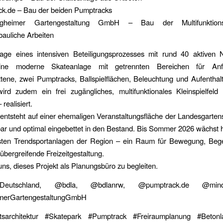
ck.de – Bau der beiden Pumptracks
gheimer Gartengestaltung GmbH – Bau der Multifunktion
bauliche Arbeiten
age eines intensiven Beteiligungsprozesses mit rund 40 aktiven N
eine moderne Skateanlage mit getrennten Bereichen für An
ttene, zwei Pumptracks, Ballspielflächen, Beleuchtung und Aufenthal
wird zudem ein frei zugängliches, multifunktionales Kleinspielfeld
 realisiert.
entsteht auf einer ehemaligen Veranstaltungsfläche der Landesgarte
bar und optimal eingebettet in den Bestand. Bis Sommer 2026 wächst h
sten Trendsportanlagen der Region – ein Raum für Bewegung, Be
übergreifende Freizeitgestaltung.
uns, dieses Projekt als Planungsbüro zu begleiten.
utschland, @bdla, @bdlanrw, @pumptrack.de @mind
imerGartengestaltungGmbH
tsarchitektur #Skatepark #Pumptrack #Freiraumplanung #Betonl