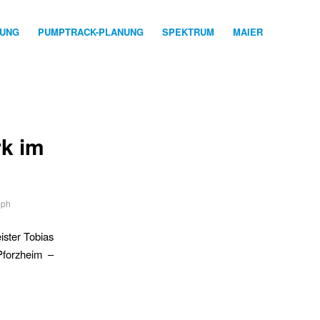
NUNG
PUMPTRACK-PLANUNG
SPEKTRUM
MAIER
rk im
oph
ister Tobias
Pforzheim –