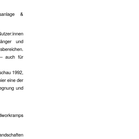
sanlage &
utzer:innen
fänger und
tsbereichen.
 – auch für
nschau 1992,
ier eine der
gegnung und
workramps
andschaften