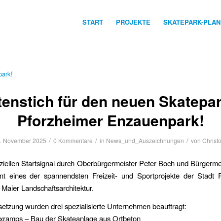
START
PROJEKTE
SKATEPARK-PLA
enstich für den neuen Skatepa
Pforzheimer Enzauenpark!
/
/
/
. November 2025
0 Kommentare
in
News_und_Auszeichnungen
von
Christ
iziellen Startsignal durch Oberbürgermeister Peter Boch und Bürgerme
nnt eines der spannendsten Freizeit- und Sportprojekte der Stadt 
 Maier Landschaftsarchitektur.
etzung wurden drei spezialisierte Unternehmen beauftragt:
xramps – Bau der Skateanlage aus Ortbeton