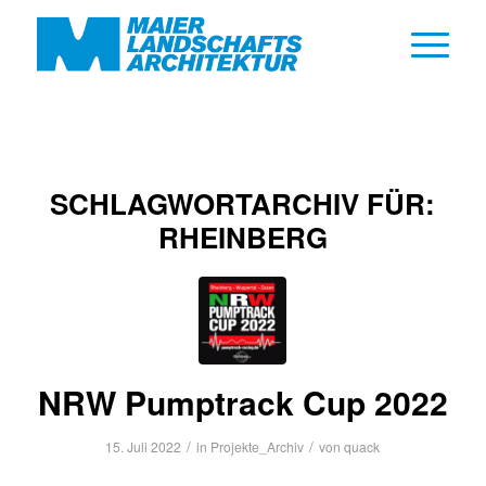
SCHLAGWORTARCHIV FÜR:
RHEINBERG
NRW Pumptrack Cup 2022
/
/
15. Juli 2022
in
Projekte_Archiv
von
quack