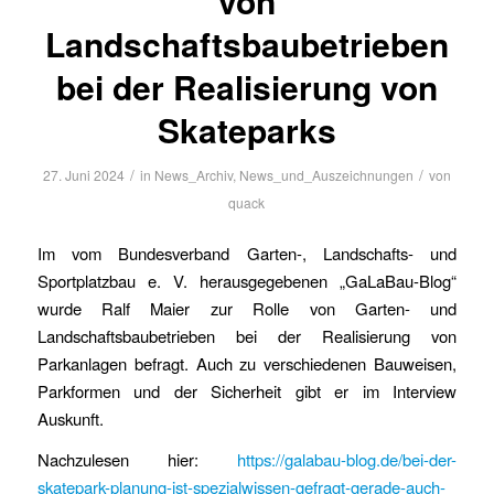
von
Landschaftsbaubetrieben
bei der Realisierung von
Skateparks
/
/
27. Juni 2024
in
News_Archiv
,
News_und_Auszeichnungen
von
quack
Im vom Bundesverband Garten-, Landschafts- und
Sportplatzbau e. V. herausgegebenen „GaLaBau-Blog“
wurde Ralf Maier zur Rolle von Garten- und
Landschaftsbaubetrieben bei der Realisierung von
Parkanlagen befragt. Auch zu verschiedenen Bauweisen,
Parkformen und der Sicherheit gibt er im Interview
Auskunft.
Nachzulesen hier:
https://galabau-blog.de/bei-der-
skatepark-planung-ist-spezialwissen-gefragt-gerade-auch-