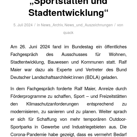
„Sportstätten und
Stadtentwicklung“
/
/
5. Juli 2024
in
News_Archiv
,
News_und_Auszeichnungen
von
quack
Am 26. Juni 2024 fand im Bundestag ein öffentliches
Fachgespräch des Ausschusses für Wohnen,
Stadtentwicklung, Bauwesen und Kommunen statt. Ralf
Maier war dazu als Experte und Vertreter des Bund
Deutscher Landschaftsarchitekt:innen (BDLA) geladen.
In dem Fachgespräch forderte Ralf Maier, Anreize durch
Förderprogramme zu schaffen, Sport – und Freizeitstätten
den Klimaschutzanforderungen entsprechend zu
modernisieren, zu sanieren und zu planen. Weiter sprach
er sich für Schaffung von mehr temporären Outdoor-
Sportparks in Gewerbe und Industriegebieten aus. Die
Corona-Pandemie habe gezeigt, dass es vermehrt Bedarf