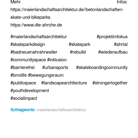
Mehr Infos:
https://maierlandschaftsarchitektur.de//betonlandschaften-
skate-und-bikeparks
https://www.die-ahrche.de
#maierlandschaftsarchitektur #projektimfokus
#skateparkdesign #skatepark #ahrtal
#badneuenahrahrweiler #rebuild #wiederaufbau
#communityspace #inklusion
#barrierefrei #urbansports #skateboardingcommunity
#bmxlife #bewegungsraum
#publicspace #landscapearchitecture #strongertogether
#youthdevelopment
#socialimpact
Schlagworte:
maierlandschaftsarchitektur