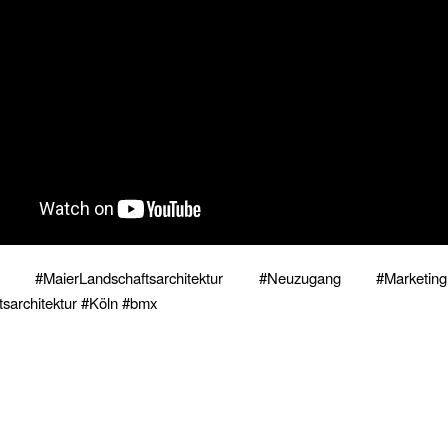
 #MaierLandschaftsarchitektur #Neuzugang #Marke
tsarchitektur #Köln #bmx