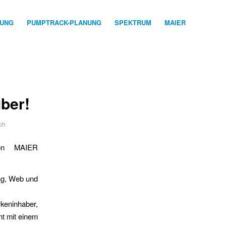
NUNG
PUMPTRACK-PLANUNG
SPEKTRUM
MAIER
ber!
ph
von MAIER
ing, Web und
rkeninhaber,
nt mit einem