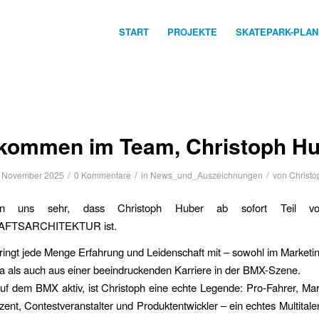
START
PROJEKTE
SKATEPARK-PLA
lkommen im Team, Christoph Hu
/
/
/
. November 2025
0 Kommentare
in
News_und_Auszeichnungen
von
Christo
en uns sehr, dass Christoph Huber ab sofort Teil 
FTSARCHITEKTUR ist.
ringt jede Menge Erfahrung und Leidenschaft mit – sowohl im Market
a als auch aus einer beeindruckenden Karriere in der BMX-Szene.
uf dem BMX aktiv, ist Christoph eine echte Legende: Pro-Fahrer, Ma
ent, Contestveranstalter und Produktentwickler – ein echtes Multitale