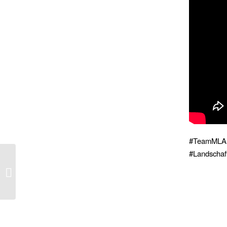
#TeamMLA
#Landschaf
Neuer Vorstand der
IAKS Deutschland –
Ralf Maier ist dabei!