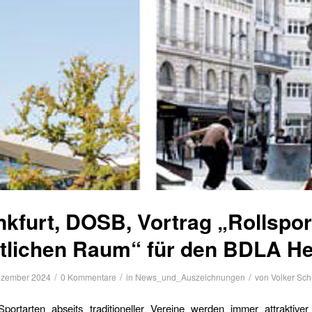
nkfurt, DOSB, Vortrag „Rollspor
ntlichen Raum“ für den BDLA H
/
/
/
ezember 2024
0 Kommentare
in
News_und_Auszeichnungen
von
Volker Sch
Sportarten abseits traditioneller Vereine werden immer attraktive