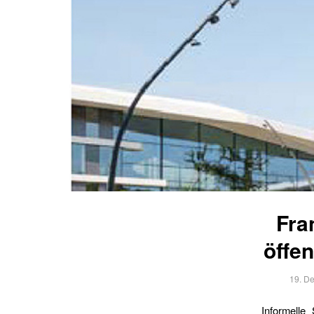
Fra
öffe
19. D
Informelle 