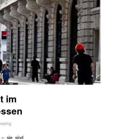
t im
essen
meling
r – sie sind