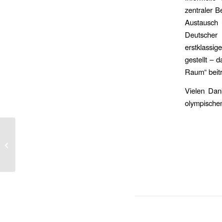
zentraler B
Austausch 
Deutscher 
erstklassig
gestellt – 
Raum“ beitr
Vielen Dan
olympischen
Nürnberg, GaLaBau
Messe 2024