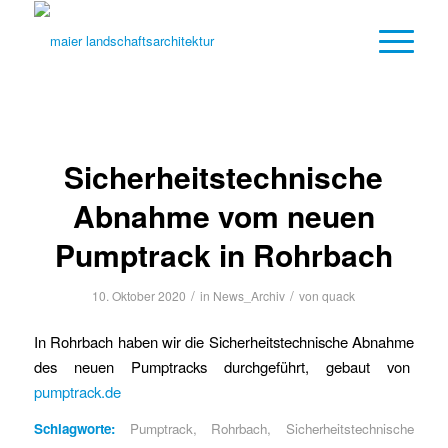
Sicherheitstechnische
Abnahme vom neuen
Pumptrack in Rohrbach
/
/
10. Oktober 2020
in
News_Archiv
von
quack
In Rohrbach haben wir die Sicherheitstechnische Abnahme
des neuen Pumptracks durchgeführt, gebaut von
pumptrack.de
Schlagworte:
Pumptrack
,
Rohrbach
,
Sicherheitstechnische