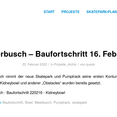
START
PROJEKTE
SKATEPARK-PLA
rbusch – Baufortschritt 16. Feb
/
/
22. Februar 2022
in
Projekte_Archiv
von
quack
ch nimmt der neue Skatepark und Pumptrack seine ersten Kontu
Kidneybowl und anderer „Obstacles“ wurden bereits gesetzt.
:
Baufortschritt
,
Bowl
,
Meerbusch
,
Pumptrack
,
skatepark