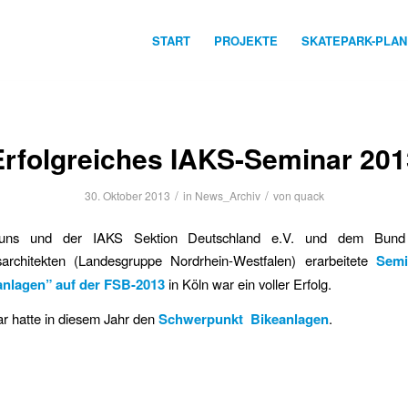
START
PROJEKTE
SKATEPARK-PLA
Erfolgreiches IAKS-Seminar 201
/
/
30. Oktober 2013
in
News_Archiv
von
quack
ns und der IAKS Sektion Deutschland e.V. und dem Bund
sarchitekten (Landesgruppe Nordrhein-Westfalen) erarbeitete
Semi
anlagen” auf der FSB-2013
in Köln war ein voller Erfolg.
r hatte in diesem Jahr den
Schwerpunkt Bikeanlagen
.