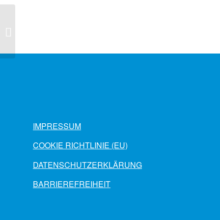
[:de]Vorträge zum städtischen
Freiraum – FSB-Messe Köln[:]
IMPRESSUM
COOKIE RICHTLINIE (EU)
DATENSCHUTZERKLÄRUNG
BARRIEREFREIHEIT