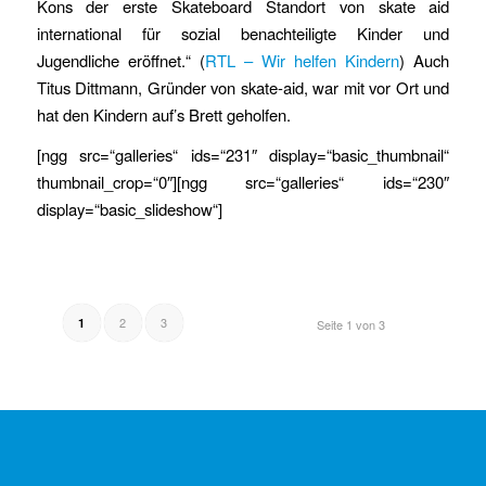
Kons der erste Skateboard Standort von skate aid
international für sozial benachteiligte Kinder und
Jugendliche eröffnet.“ (
RTL – Wir helfen Kindern
) Auch
Titus Dittmann, Gründer von skate-aid, war mit vor Ort und
hat den Kindern auf’s Brett geholfen.
[ngg src=“galleries“ ids=“231″ display=“basic_thumbnail“
thumbnail_crop=“0″][ngg src=“galleries“ ids=“230″
display=“basic_slideshow“]
2
3
1
Seite 1 von 3