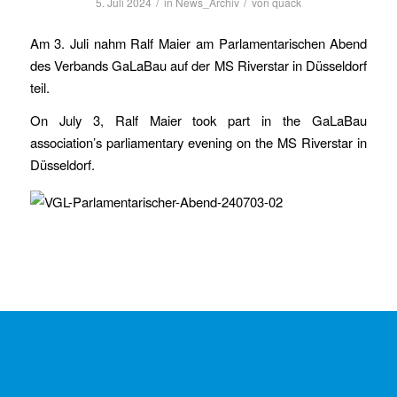
/
/
5. Juli 2024
in
News_Archiv
von
quack
Am 3. Juli nahm Ralf Maier am Parlamentarischen Abend
des Verbands GaLaBau auf der MS Riverstar in Düsseldorf
teil.
On July 3, Ralf Maier took part in the GaLaBau
association’s parliamentary evening on the MS Riverstar in
Düsseldorf.