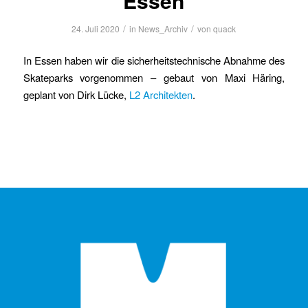
Essen
/
/
24. Juli 2020
in
News_Archiv
von
quack
In Essen haben wir die sicherheitstechnische Abnahme des
Skateparks vorgenommen – gebaut von Maxi Häring,
geplant von Dirk Lücke,
L2 Architekten
.