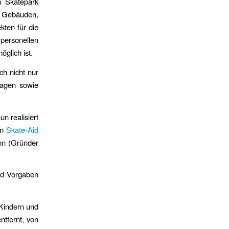
n Skatepark
, Gebäuden,
ten für die
 personellen
glich ist.
ch nicht nur
lagen sowie
n realisiert
on
Skate-Aid
nn (Gründer
nd Vorgaben
Kindern und
ntfernt, von