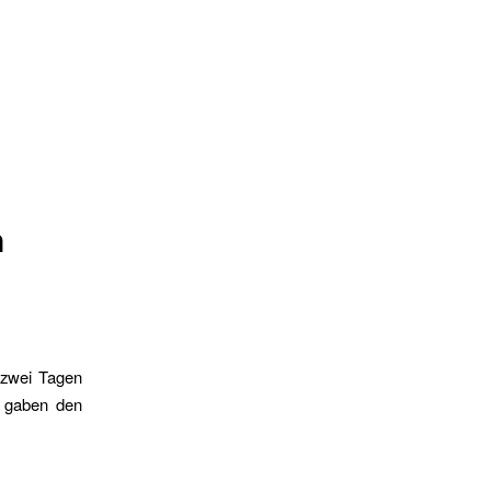
n
n zwei Tagen
d gaben den