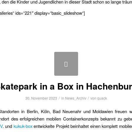
den die Kinder und Jugendlichen in dieser Stadt schon so lange träu
alleries“ ids=“221″ display=“basic_slideshow“]
katepark in a Box in Hachenbu
/
/
30. November 2023
in
News_Archiv
von
quack
Standorten in Berlin, Köln, Bad Neuenahr und Moldawien freuen w
andort des erfolgreichen mobilen Containerkonzepts bekannt zu geb
.V
. und
kukuk-box
entwickelte Projekt beinhaltet einen komplett mobil