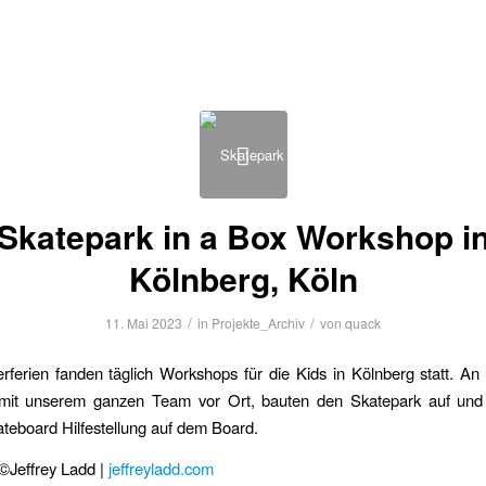
Skatepark in a Box Workshop i
Kölnberg, Köln
/
/
11. Mai 2023
in
Projekte_Archiv
von
quack
rferien fanden täglich Workshops für die Kids in Kölnberg statt. A
mit unserem ganzen Team vor Ort, bauten den Skatepark auf un
teboard Hilfestellung auf dem Board.
 ©Jeffrey Ladd |
jeffreyladd.com