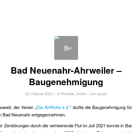
Bad Neuenahr-Ahrweiler –
Baugenehmigung
/
/
22. Februar 2024
in
Projekte_Archiv
von
quack
soweit, der Verein „
Die AHRche e.V.
“ durfte die Baugenehmigung fü
in Bad Neuenahr entgegennehmen.
r Zerstörungen durch die verheerende Flut im Juli 2021 konnte in B