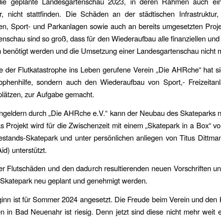
die geplante Landesgartenschau 2023, in deren Rahmen auch ei
r, nicht stattfinden. Die Schäden an der städtischen Infrastruktur
n, Sport- und Parkanlagen sowie auch an bereits umgesetzten Projek
nschau sind so groß, dass für den Wiederaufbau alle finanziellen und
benötigt werden und die Umsetzung einer Landesgartenschau nicht mö
e der Flutkatastrophe ins Leben gerufene Verein „Die AHRche“ hat si
rophenhilfe, sondern auch den Wiederaufbau von Sport,- Freizeitan
plätzen, zur Aufgabe gemacht.
geldern durch „Die AHRche e.V.“ kann der Neubau des Skateparks nu
 Projekt wird für die Zwischenzeit mit einem „Skatepark in a Box“ v
estands-Skatepark und unter persönlichen anliegen von Titus Dittma
id) unterstützt.
er Flutschäden und den dadurch resultierenden neuen Vorschriften u
 Skatepark neu geplant und genehmigt werden.
inn ist für Sommer 2024 angesetzt. Die Freude beim Verein und den 
n in Bad Neuenahr ist riesig. Denn jetzt sind diese nicht mehr weit e