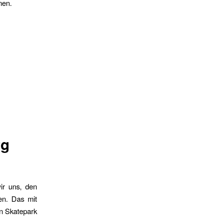
men.
rg
ir uns, den
en. Das mit
en Skatepark