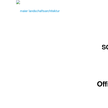
S
Off