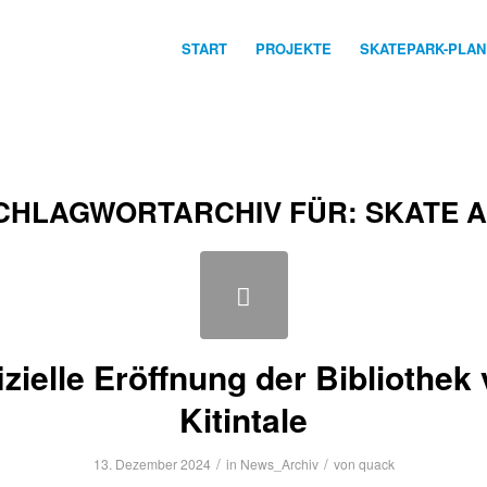
START
PROJEKTE
SKATEPARK-PLA
CHLAGWORTARCHIV FÜR:
SKATE A
izielle Eröffnung der Bibliothek
Kitintale
/
/
13. Dezember 2024
in
News_Archiv
von
quack