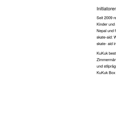
Initiatore
Seit 2009 re
Kinder und 
Nepal und f
skate-aid: 
skate- aid i
KuKuk beste
Zimmermänn
und stilprä
KuKuk Box