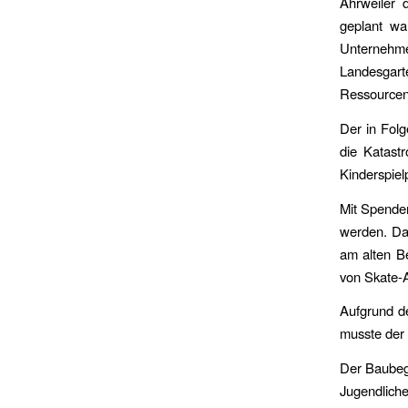
Ahrweiler 
geplant wa
Unternehme
Landesgarte
Ressourcen 
Der in Folg
die Katast
Kinderspiel
Mit Spenden
werden. Das
am alten B
von Skate-A
Aufgrund d
musste der
Der Baubeg
Jugendliche