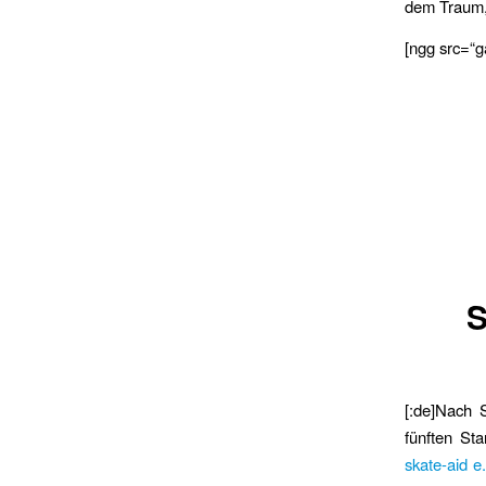
dem Traum, 
[ngg src=“g
S
[:de]Nach 
fünften St
skate-aid e