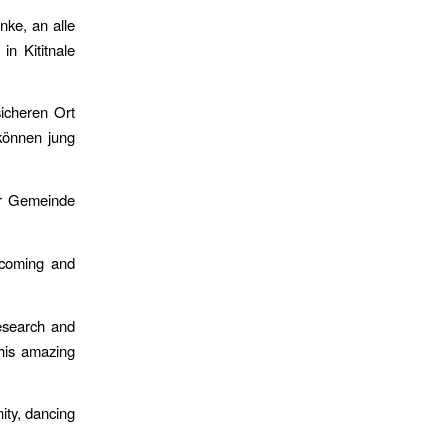
nke, an alle
n Kititnale
icheren Ort
 können jung
er Gemeinde
 coming and
research and
this amazing
ity, dancing