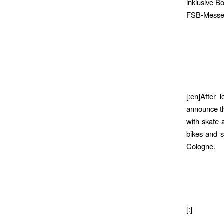
inklusive B
FSB-Messe 
[:en]After
announce th
with skate-
bikes and s
Cologne.
[:]