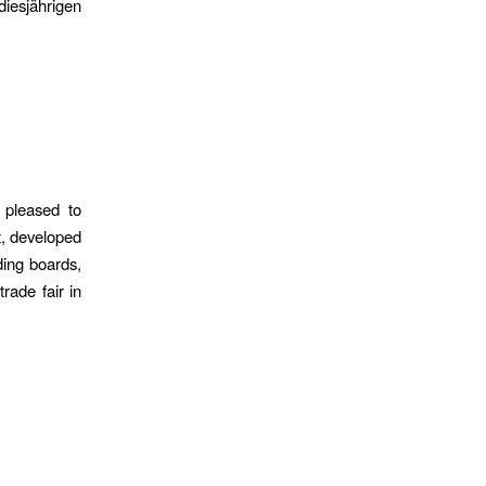
diesjährigen
 pleased to
t, developed
ding boards,
rade fair in