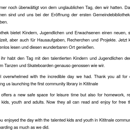
mer noch überwältigt von dem unglaublichen Tag, den wir hatten. Da
en sind und uns bei der Eröffnung der ersten Gemeindebibliothek i
aben.
iothek bietet Kindern, Jugendlichen und Erwachsenen einen neuen, s
eizeit, aber auch für Hausaufgaben, Recherchen und Projekte. Jetzt
tenlos lesen und diesen wunderbaren Ort genießen.
, ihr habt den Tag mit den talentierten Kindern und Jugendlichen d
eim Tanzen und Skateboarden genauso genossen wie wir.
eel overwhelmed with the incredible day we had. Thank you all for
g us launching the first community library in Kititnale
y offers a new safe space for leisure time but also for homework, 
r kids, youth and adults. Now they all can read and enjoy for free 
 enjoyed the day with the talented kids and youth in Kititnale commun
arding as much as we did.