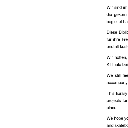
Wir sind im
die gekomm
begleitet h
Diese Bibl
für ihre Fr
und alt kos
Wir hoffen
Kititnale b
We still f
accompanyin
This librar
projects fo
place.
We hope you
and skatebo