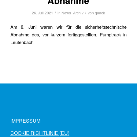
Abnahme
/
/
26. Juli 2021
in
News_Archiv
von
quack
Am 8. Juni waren wir für die sicherheitstechnische
Abnahme des, vor kurzem fertiggestellten, Pumptrack in
Leutenbach.
IMPRESSUM
COOKIE RICHTLINIE (EU)