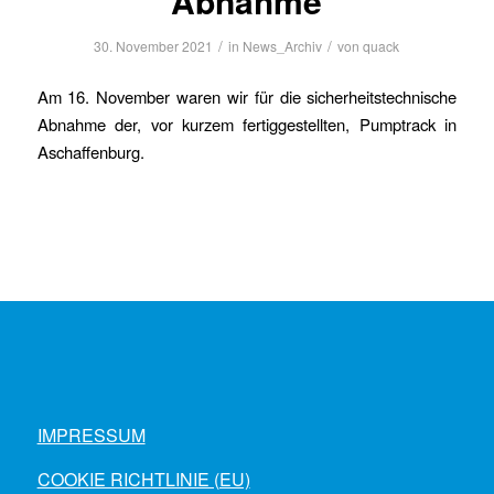
Abnahme
/
/
30. November 2021
in
News_Archiv
von
quack
Am 16. November waren wir für die sicherheitstechnische
Abnahme der, vor kurzem fertiggestellten, Pumptrack in
Aschaffenburg.
IMPRESSUM
COOKIE RICHTLINIE (EU)