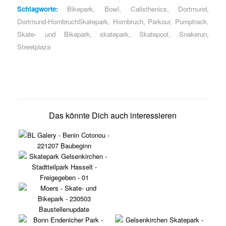
Schlagworte:
Bikepark
,
Bowl
,
Calisthenics
,
Dortmund
,
Dortmund-HombruchSkatepark
,
Hombruch
,
Parkour
,
Pumptrack
,
Skate- und Bikepark
,
skatepark
,
Skatepool
,
Snakerun
,
Streetplaza
Das könnte Dich auch interessieren