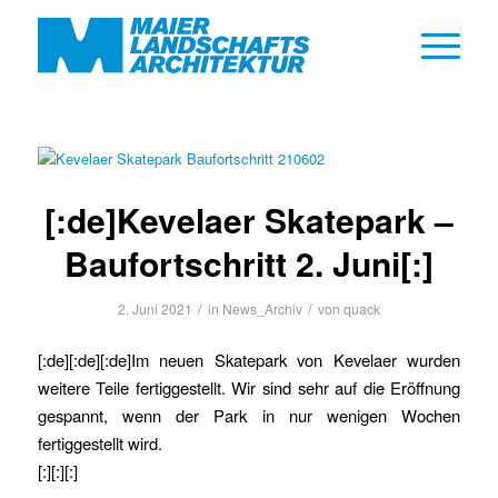
[:de]Kevelaer Skatepark –
Baufortschritt 2. Juni[:]
/
/
2. Juni 2021
in
News_Archiv
von
quack
[:de][:de][:de]Im neuen Skatepark von Kevelaer wurden
weitere Teile fertiggestellt.
Wir sind sehr auf die Eröffnung
gespannt, wenn der Park in nur wenigen Wochen
fertiggestellt wird.
[:][:][:]