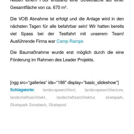
Gesamtfläche von ca. 670 m².
Die VOB Abnahme ist erfolgt und die Anlage wird in den
nächsten Tagen für alle befahrbar sein! Wir hatten bereits
viel Spass bei der Testfahrt mit unserem Team!
Ausführende Firma war
Camp Ramps
Die Baumaßnahme wurde erst möglich durch die eine
Förderung im Rahmen des Leader Projekts.
[ngg src=“galleries“ ids=“186″ display=“basic_slideshow“]
Schlagworte:
landscapearchitect
,
landscapearchitecture
,
landschaftsarchitekt
,
landschaftsarchitektur
,
skatepark
,
Skatepark Sonsbeck
,
Skatepool