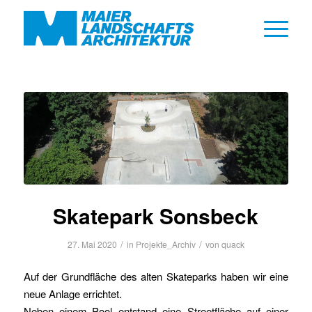
Skatepark Sonsbeck
/
/
27. Mai 2020
in
Projekte_Archiv
von
quack
Auf der Grundfläche des alten Skateparks haben wir eine
neue Anlage errichtet.
Neben einem Pool entstand eine Streetfläche auf einer