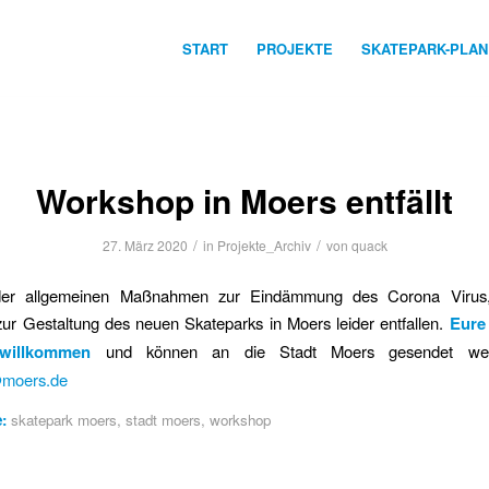
START
PROJEKTE
SKATEPARK-PLA
Workshop in Moers entfällt
/
/
27. März 2020
in
Projekte_Archiv
von
quack
der allgemeinen Maßnahmen zur Eindämmung des Corona Virus
ur Gestaltung des neuen Skateparks in Moers leider entfallen.
Eure
willkommen
und können an die Stadt Moers gesendet wer
@moers.de
:
skatepark moers
,
stadt moers
,
workshop