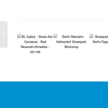
SuBCulture Bonn e.V.
Bauabschnitt II
Skatebowls