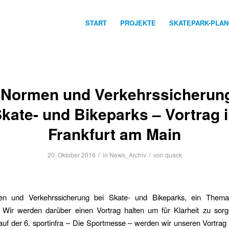
START
PROJEKTE
SKATEPARK-PLA
 Normen und Verkehrssicherung
kate- und Bikeparks – Vortrag 
Frankfurt am Main
/
/
20. Oktober 2016
in
News_Archiv
von
quack
n und Verkehrssicherung bei Skate- und Bikeparks, ein Thema,
t. Wir werden darüber einen Vortrag halten um für Klarheit zu sor
f der 6. sportinfra – Die
Sportmesse – werden wir unseren Vortra