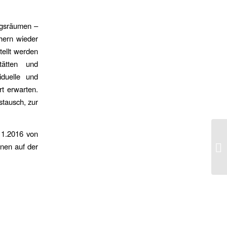
ngsräumen –
hern wieder
tellt werden
tätten und
duelle und
t erwarten.
stausch, zur
11.2016 von
onen auf der