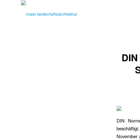
DIN
S
DIN Norme
beschäftig
November au