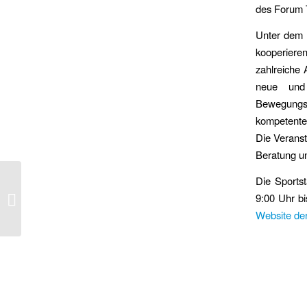
des Forum 
Unter dem 
kooperiere
zahlreiche 
neue und 
Bewegungs
kompetente
Die Veranst
Beratung u
Sicherheitstechnische
Die Sports
Abnahmen bei Skate-
9:00 Uhr bi
und Bikeanlagen –
Website der
Vortrag bei...