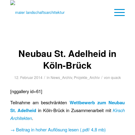
Neubau St. Adelheid in
Köln-Brück
/
/
12. Februar 2014
in
News_Archiv
,
Projekte_Archiv
von
quack
[nggallery id=61]
Teilnahme am beschränkten
Wettbewerb zum Neubau
St. Adelheid
in Köln-Brück in Zusammenarbeit mit
Kirsch
Architekten
.
→ Beitrag in hoher Auflösung lesen (.pdf/ 4,8 mb)