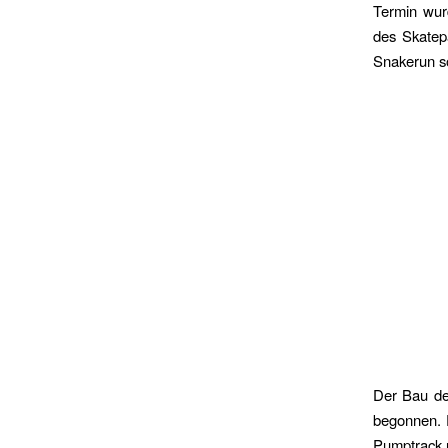
Termin wurd
des Skatep
Snakerun so
Der Bau de
begonnen. 
Pumptrack u