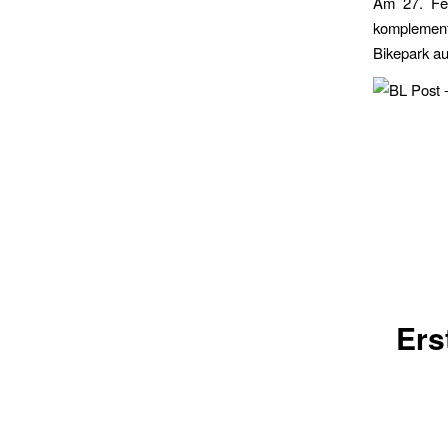
Am 27. Feb
komplement
Bikepark au
Ers