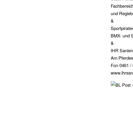
Fachbereich
und Regieb
&
Sportpirate
BMX- und S
&
IHR Sanie
Am Pferdew
Fon 0461 / 
www.ihrsan