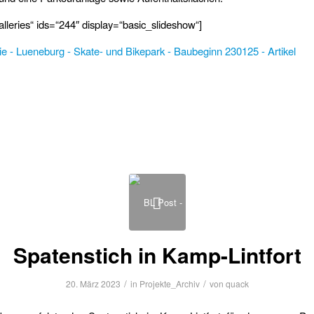
alleries“ ids=“244″ display=“basic_slideshow“]
Spatenstich in Kamp-Lintfort
/
/
20. März 2023
in
Projekte_Archiv
von
quack