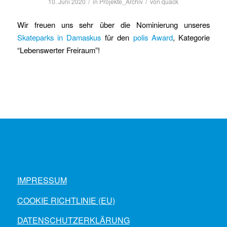
/
/
10. Juni 2020
in
Projekte_Archiv
von
quack
Wir freuen uns sehr über die Nominierung unseres
Skateparks in Damaskus
für den
polis Award
, Kategorie
“Lebenswerter Freiraum”!
IMPRESSUM
COOKIE RICHTLINIE (EU)
DATENSCHUTZERKLÄRUNG