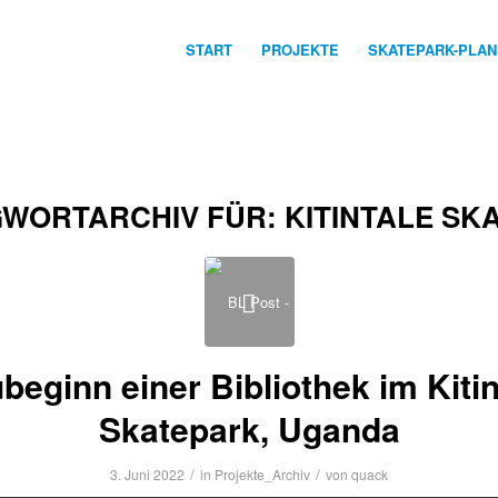
START
PROJEKTE
SKATEPARK-PLA
WORTARCHIV FÜR:
KITINTALE SK
beginn einer Bibliothek im Kitin
Skatepark, Uganda
/
/
3. Juni 2022
in
Projekte_Archiv
von
quack