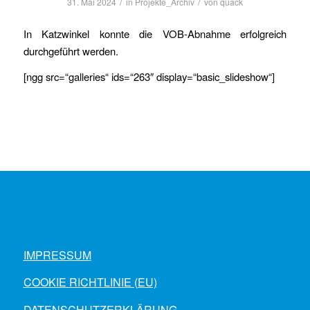
/
/
31. Mai 2024
in
Projekte_Archiv
von
quack
In Katzwinkel konnte die VOB-Abnahme erfolgreich
durchgeführt werden.
[ngg src=“galleries“ ids=“263″ display=“basic_slideshow“]
IMPRESSUM
COOKIE RICHTLINIE (EU)
DATENSCHUTZERKLÄRUNG