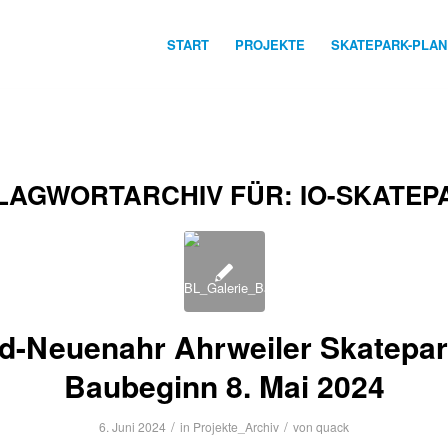
START
PROJEKTE
SKATEPARK-PLA
LAGWORTARCHIV FÜR:
IO-SKATEP
d-Neuenahr Ahrweiler Skatepar
Baubeginn 8. Mai 2024
/
/
6. Juni 2024
in
Projekte_Archiv
von
quack