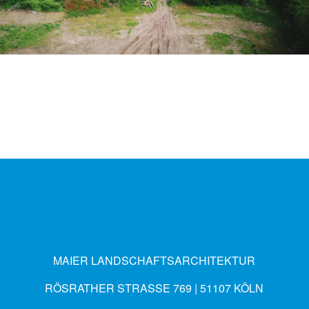
MAIER LANDSCHAFTSARCHITEKTUR
RÖSRATHER STRASSE 769 | 51107 KÖLN