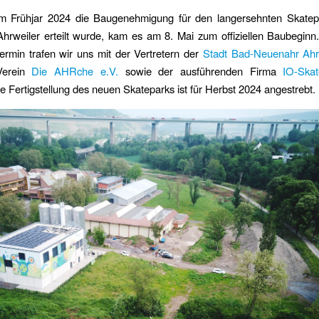
 Frühjar 2024 die Baugenehmigung für den langersehnten Skatep
hrweiler erteilt wurde, kam es am 8. Mai zum offiziellen Baubeginn
ermin trafen wir uns mit der Vertretern der
Stadt Bad-Neuenahr Ahr
 Verein
Die AHRche e.V.
sowie der ausführenden Firma
IO-Skat
e Fertigstellung des neuen Skateparks ist für Herbst 2024 angestrebt.