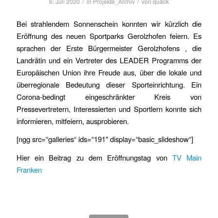
/
/
6. Juli 2020
in
Projekte_Archiv
von
quack
Bei strahlendem Sonnenschein konnten wir kürzlich die
Eröffnung des neuen Sportparks Gerolzhofen feiern. Es
sprachen der Erste Bürgermeister Gerolzhofens , die
Landrätin und ein Vertreter des LEADER Programms der
Europäischen Union ihre Freude aus, über die lokale und
überregionale Bedeutung dieser Sporteinrichtung. Ein
Corona-bedingt eingeschränkter Kreis von
Pressevertretern, Interessierten und Sportlern konnte sich
informieren, mitfeiern, ausprobieren.
[ngg src=“galleries“ ids=“191″ display=“basic_slideshow“]
Hier ein Beitrag zu dem Eröffnungstag von
TV Main
Franken