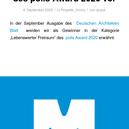
/
/
4. September 2020
in
Projekte_Archiv
von
quack
In der September Ausgabe des
Deutschen Architekten
Blatt
werden wir als Gewinner in der Kategorie
„Lebenswerter Freiraum“ des
polis Award 2020
erwähnt.