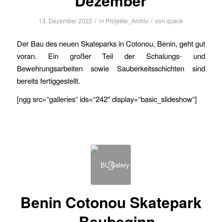
Dezember
/
/
13. Dezember 2022
in
Projekte_Archiv
von
quack
Der Bau des neuen Skateparks in Cotonou, Benin, geht gut
voran. Ein großer Teil der Schalungs- und
Bewehrungsarbeiten sowie Sauberkeitsschichten sind
bereits fertiggestellt.
[ngg src=“galleries“ ids=“242″ display=“basic_slideshow“]
Benin Cotonou Skatepark
– Baubeginn