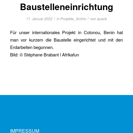
Baustelleneinrichtung
/
/
17. Januar 2022
in
Projekte_Archiv
von
quack
Für unser internationales Projekt in Cotonou, Benin hat
man vor kurzem die Baustelle eingerichtet und mit den
Erdarbeiten begonnen.
Bild: © Stéphane Brabant l Afrikafun
IMPRESSUM