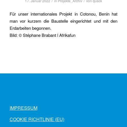
/
/
17. Januar 2022
in
Projekte_Archiv
von
quack
Für unser internationales Projekt in Cotonou, Benin hat
man vor kurzem die Baustelle eingerichtet und mit den
Erdarbeiten begonnen.
Bild: © Stéphane Brabant l Afrikafun
IMPRESSUM
COOKIE RICHTLINIE (EU)