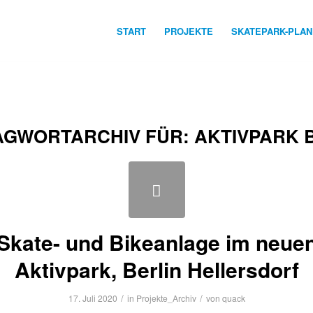
START
PROJEKTE
SKATEPARK-PLA
AGWORTARCHIV FÜR:
AKTIVPARK 
Skate- und Bikeanlage im neue
Aktivpark, Berlin Hellersdorf
/
/
17. Juli 2020
in
Projekte_Archiv
von
quack