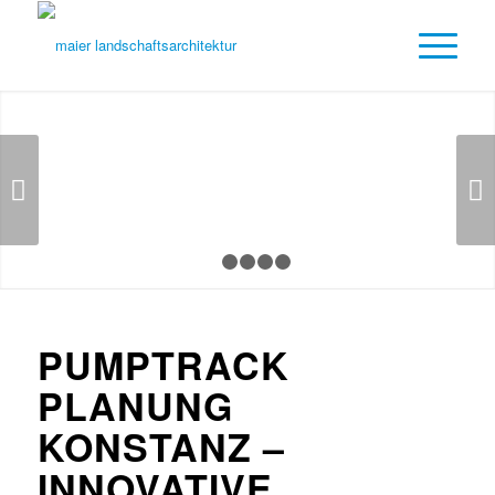
Weiter
1
2
3
4
5
PUMPTRACK
PLANUNG
KONSTANZ –
INNOVATIVE