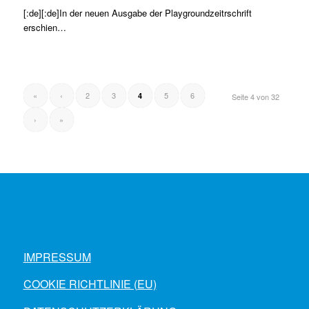
[:de][:de]In der neuen Ausgabe der Playgroundzeitrschrift
erschien…
«
‹
2
3
5
6
4
Seite 4 von 32
›
»
IMPRESSUM
COOKIE RICHTLINIE (EU)