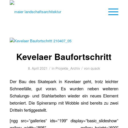
Kevelaer Baufortschritt
/
/
8. April 2021
in
Projekte_Archiv
von
quack
Der Bau des Skatepark in Kevelaer geht, trotz leichter
Schneefälle, gut voran. Es wurden neben weiteren
Schalungs- und Stahlarbeiten wieder ein neues Element
betoniert. Die Spineramp mit Wobble sind bereits zu zwei
Dritteln fertiggestellt.
[ngg src=“galleries“ ids=“199″ display=“basic_slideshow“
gallery_width=“895″ gallery_height=“600″