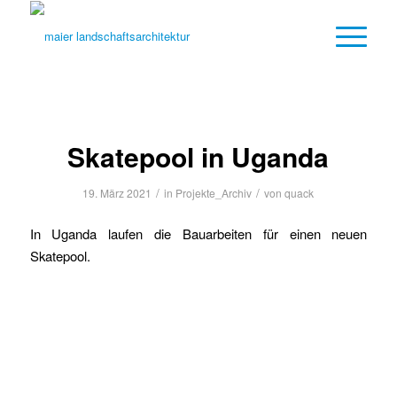
Skatepool in Uganda
/
/
19. März 2021
in
Projekte_Archiv
von
quack
In Uganda laufen die Bauarbeiten für einen neuen
Skatepool.