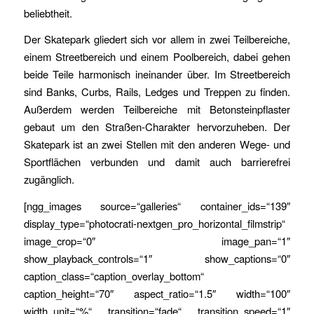
beliebtheit.
Der Skatepark gliedert sich vor allem in zwei Teilbereiche,
einem Streetbereich und einem Poolbereich, dabei gehen
beide Teile harmonisch ineinander über. Im Streetbereich
sind Banks, Curbs, Rails, Ledges und Treppen zu finden.
Außerdem werden Teilbereiche mit Betonsteinpflaster
gebaut um den Straßen-Charakter hervorzuheben. Der
Skatepark ist an zwei Stellen mit den anderen Wege- und
Sportflächen verbunden und damit auch barrierefrei
zugänglich.
[ngg_images source=“galleries“ container_ids=“139″
display_type=“photocrati-nextgen_pro_horizontal_filmstrip“
image_crop=“0″ image_pan=“1″
show_playback_controls=“1″ show_captions=“0″
caption_class=“caption_overlay_bottom“
caption_height=“70″ aspect_ratio=“1.5″ width=“100″
width_unit=“%“ transition=“fade“ transition_speed=“1″