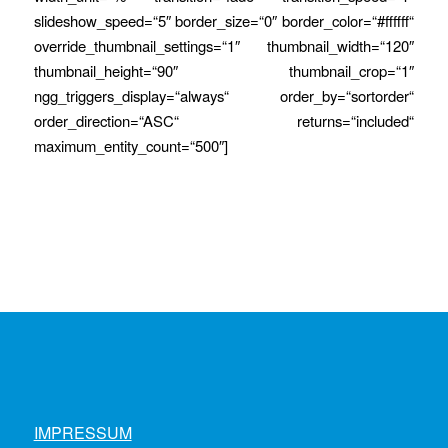
slideshow_speed=“5″ border_size=“0″ border_color=“#ffffff“
override_thumbnail_settings=“1″ thumbnail_width=“120″
thumbnail_height=“90″ thumbnail_crop=“1″
ngg_triggers_display=“always“ order_by=“sortorder“
order_direction=“ASC“ returns=“included“
maximum_entity_count=“500″]
IMPRESSUM