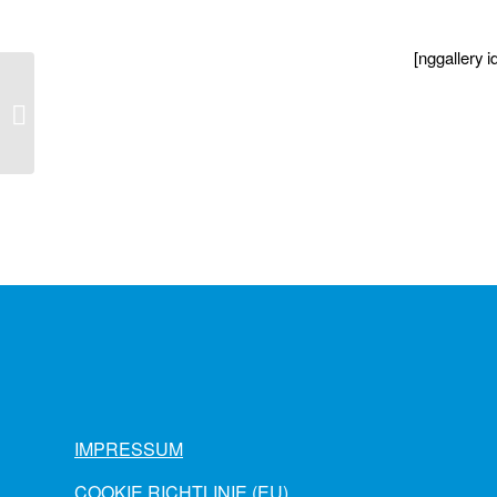
[nggallery i
Deutscher Spielraum
Preis 2015
IMPRESSUM
COOKIE RICHTLINIE (EU)