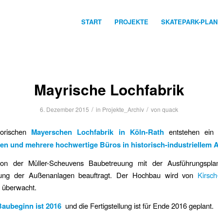
START
PROJEKTE
SKATEPARK-PLA
Mayrische Lochfabrik
/
/
6. Dezember 2015
in
Projekte_Archiv
von
quack
torischen
Mayerschen Lochfabrik in Köln-Rath
entstehen ein 
en und mehrere hochwertige Büros in historisch-industriellem 
von der Müller-Scheuvens Baubetreuung mit der Ausführungspla
bung der Außenanlagen beauftragt. Der Hochbau wird von
Kirsch
 überwacht.
Baubeginn ist 2016
und die Fertigstellung ist für Ende 2016 geplant.