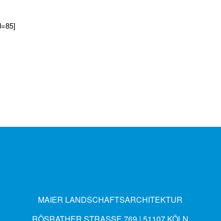
d=85]
MAIER LANDSCHAFTSARCHITEKTUR
RÖSRATHER STRASSE 769 | 51107 KÖLN