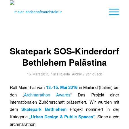
Skatepark SOS-Kinderdorf
Bethlehem Palästina
/
/
16. März 2015
in
Projekte_Archiv
von
quack
Ralf Maier hat vom
13.-15. Mai 2016
in Mailand (Italien) bei
den „
Archmarathon Awards
“ Das Projekt einer
internationalen Zuhörerschaft präsentiert. Wir wurden mit
dem
Skatepark Bethlehem
Projekt nominiert in der
Kategorie
„Urban Design & Public Spaces“
. Siehe auch:
archmarathon.