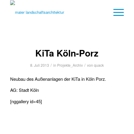
KiTa Köln-Porz
/
/
8. Juli 2013
in
Projekte_Archiv
von
quack
Neubau des Außenanlagen der KiTa in Köln Porz.
AG: Stadt Köln
[nggallery id=45]