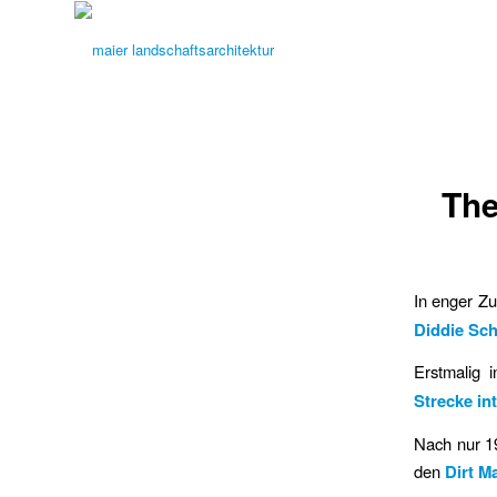
The
In enger Z
Diddie Sch
Erstmalig 
Strecke int
Nach nur 19
den
Dirt M