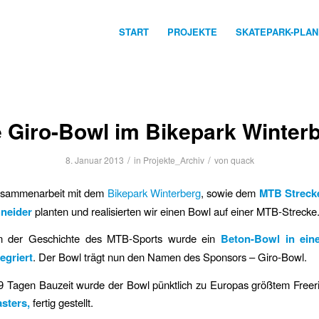
START
PROJEKTE
SKATEPARK-PLA
 Giro-Bowl im Bikepark Winter
/
/
8. Januar 2013
in
Projekte_Archiv
von
quack
usammenarbeit mit dem
Bikepark Winterberg
, sowie dem
MTB Streck
neider
planten und realisierten wir einen Bowl auf einer MTB-Strecke
in der Geschichte des MTB-Sports wurde ein
Beton-Bowl in eine
egriert
.
Der Bowl trägt nun den Namen des Sponsors – Giro-Bowl.
 Tagen Bauzeit wurde der Bowl pünktlich zu Europas größtem Freeri
asters,
fertig gestellt.