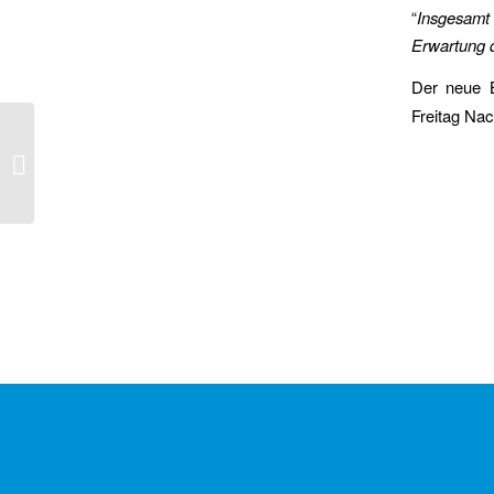
“
Insgesamt 
Erwartung d
Der neue 
Freitag Nac
Skatepark im Ulenbergpark,
Düsseldorf